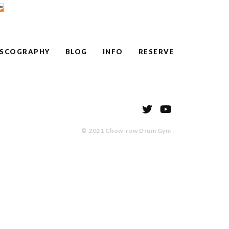
ISCOGRAPHY
BLOG
INFO
RESERVE
© 2021 Chow-row Drum Gym