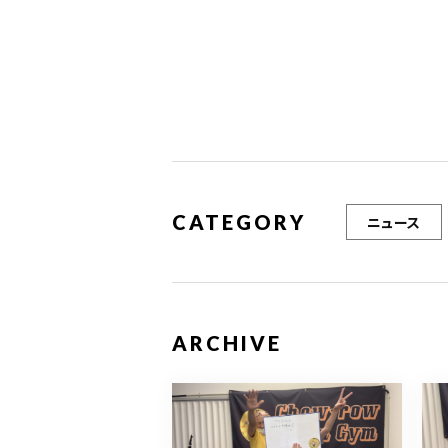
o
o
k
CATEGORY
ニュース
ARCHIVE