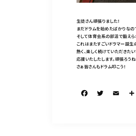
生徒さん頑張りました！
まだドラムを始めたばかりなの
そして体育会系の部活で鍛えら
これはまたすごいドラマー誕生
熱く、楽しく続けていただきたい
応援いたしたします。頑張ろうね
さぁ皆さんもドラム叩こう！
F
T
E
a
w
m
c
it
ai
e
te
l
b
r