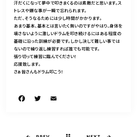
汗だくになって夢中で叩きまくるのは素敵だと思います。ス
トレスや嫌な事が一瞬で忘れられます。
ただ、そうなるためには少し時間がかかります。
あまり基本、基本とは言いたく無いのですがやはり、身体を
壊さないように激しいドラムを叩き続けるにはある程度の
基礎に沿った訓練が必要です。しかし決して難しい事では
ないので繰り返し練習すれば誰でも可能です。
張り切って練習に臨んでください！
応援致します。
さぁ皆さんもドラム叩こう！
F
T
E
共
a
w
m
有
c
it
ai
e
te
l
PREV
NEXT