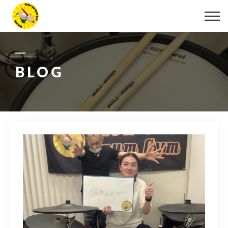
ABOUT
LESSON
BLOG
MOVIE
DISCOGRAPHY
BLOG
INFO
078-642-7410