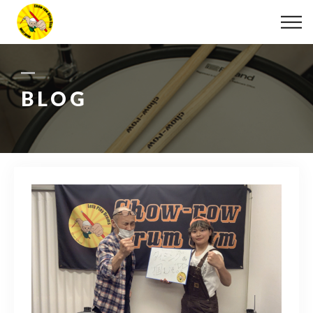
ABOUT
LESSON
BLOG
MOVIE
DISCOGRAPHY
BLOG
INFO
078-642-7410