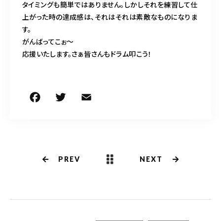
タイミングも簡単ではありません。しかしそれを練習して仕
上がった時の達成感は、それはそれは素敵なものになりま
す。
がんばってこぉ〜
応援いたします。さぁ皆さんもドラム叩こう！
F
T
E
共
a
w
m
有
c
it
ai
e
te
l
b
r
PREV
NEXT
o
o
k