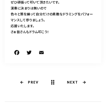
ぜひ頑張って叩いて頂きたいです。
演奏に決まりは無いので
色々と策を練って自分だけの素敵なドラミングをパフォー
マンスして参りましょう。
応援いたします。
さぁ皆さんもドラム叩こう！
F
T
E
共
a
w
m
有
c
it
ai
e
te
l
b
r
PREV
NEXT
o
o
k