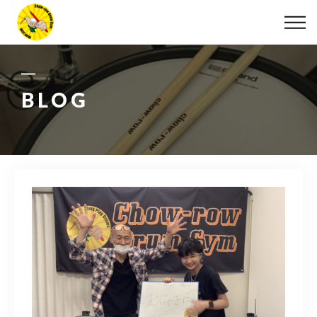
ABOUT
LESSON
BLOG
MOVIE
DISCOGRAPHY
BLOG
INFO
078-642-7410