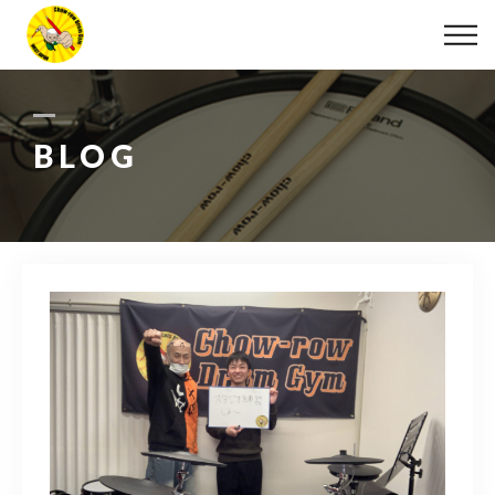
ABOUT
LESSON
BLOG
MOVIE
DISCOGRAPHY
BLOG
INFO
078-642-7410