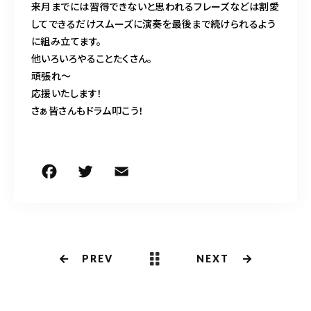
来月までには習得できないと思われるフレーズなどは割愛
してできるだけスムーズに演奏を最後まで続けられるよう
に組み立てます。
他いろいろやることたくさん。
頑張れ〜
応援いたします！
さぁ皆さんもドラム叩こう！
F
T
E
共
a
w
m
有
c
it
ai
e
te
l
b
r
PREV
NEXT
o
o