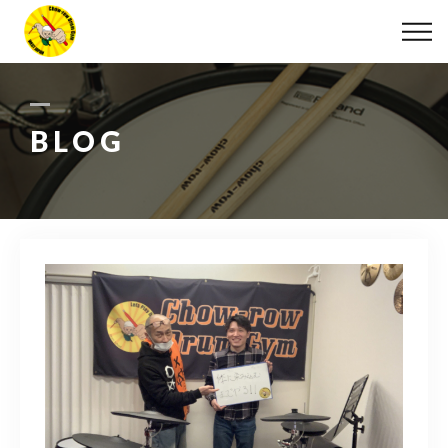
ABOUT
LESSON
BLOG
MOVIE
DISCOGRAPHY
BLOG
INFO
078-642-7410