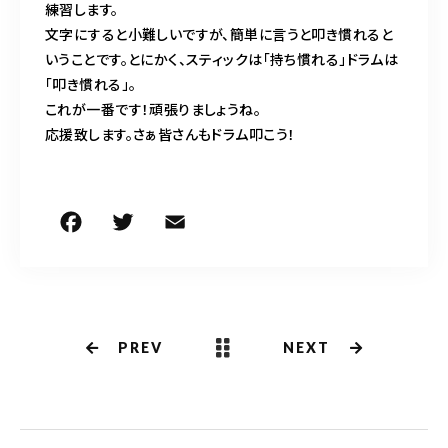
練習します。
文字にすると小難しいですが、簡単に言うと叩き慣れると
いうことです。とにかく、スティックは「持ち慣れる」ドラムは
「叩き慣れる」。
これが一番です！頑張りましょうね。
応援致します。さぁ皆さんもドラム叩こう！
F
T
E
共
a
w
m
有
c
it
ai
e
te
l
b
r
PREV
NEXT
o
o
k