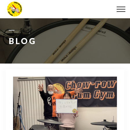
ABOUT
LESSON
BLOG
MOVIE
DISCOGRAPHY
BLOG
INFO
078-642-7410