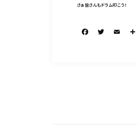
さぁ皆さんもドラム叩こう！
F
T
E
a
w
m
c
it
ai
e
te
l
b
r
o
o
k