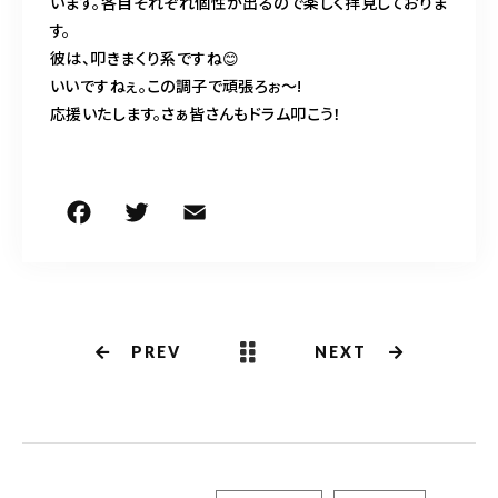
います。各自それぞれ個性が出るので楽しく拝見しておりま
す。
彼は、叩きまくり系ですね😊
いいですねぇ。この調子で頑張ろぉ〜!
応援いたします。さぁ皆さんもドラム叩こう！
F
T
E
共
a
w
m
有
c
it
ai
e
te
l
b
r
PREV
NEXT
o
o
k