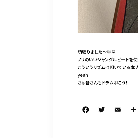
頑張りました〜🥁🥁
ノリのいいジャングルビートを使
こういうリズムは叩いている本
yeah!
さぁ皆さんもドラム叩こう！
F
T
E
a
w
m
c
it
ai