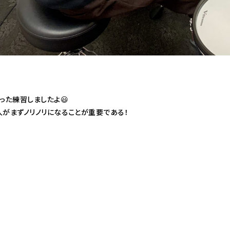
った練習しましたよ😃
人がまずノリノリになることが重要である！
共
有