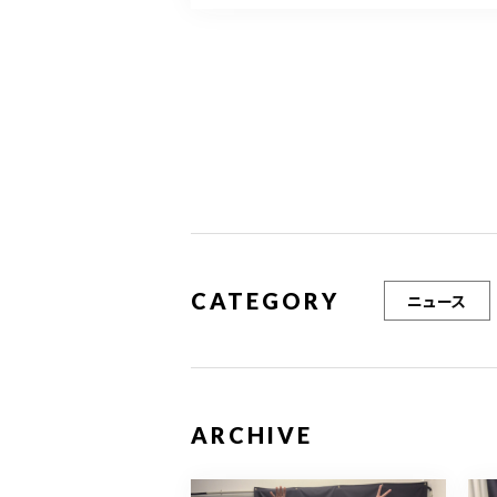
e
te
l
b
r
o
o
k
CATEGORY
ニュース
ARCHIVE