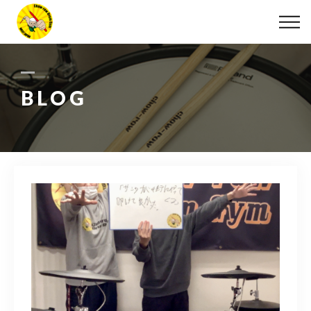
ABOUT
LESSON
BLOG
MOVIE
DISCOGRAPHY
BLOG
INFO
078-642-7410