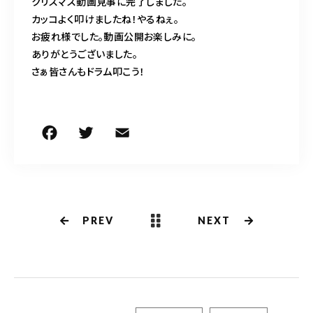
クリスマス動画見事に完了しました。
カッコよく叩けましたね！やるねぇ。
お疲れ様でした。動画公開お楽しみに。
ありがとうございました。
さぁ皆さんもドラム叩こう！
F
T
E
共
a
w
m
有
c
it
ai
e
te
l
b
r
PREV
NEXT
o
o
k