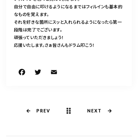
自分で自由に叩けるようになるまではフィルインも基本的
なものを覚えます。
それを好きな箇所にスッと入れられるようになったら第一
段階は完了でございます。
頑張っていただきましょう！
応援いたします。さぁ皆さんもドラム叩こう！
F
T
E
共
a
w
m
有
c
it
ai
e
te
l
b
r
PREV
NEXT
o
o