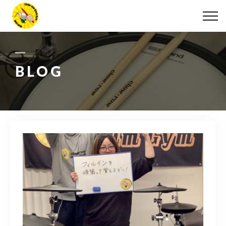
ABOUT
LESSON
BLOG
MOVIE
DISCOGRAPHY
BLOG
INFO
078-642-7410