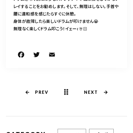
レイすることをお勧めします。そして、無理はしない。手首や
腰に違和感を感じたらすぐに休憩。
身体が故障したら楽しいドラムが叩けません😭
無理なく楽しくドラム叩こう！イェーｨ🤘🏻
F
T
E
共
a
w
m
有
c
it
ai
e
te
l
b
r
PREV
NEXT
o
o
k