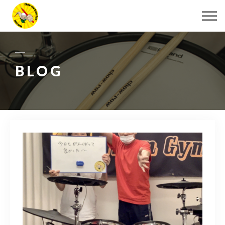
ABOUT
LESSON
BLOG
MOVIE
DISCOGRAPHY
BLOG
INFO
078-642-7410