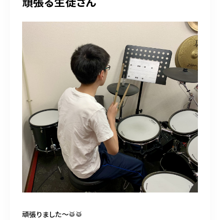
頑張る生徒さん
頑張りました〜🥁🥁