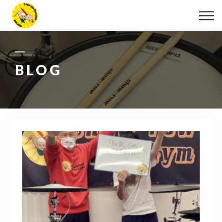
ABOUT
LESSON
BLOG
MOVIE
DISCOGRAPHY
BLOG
INFO
078-642-7410