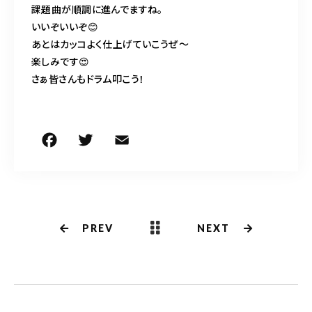
課題曲が順調に進んでますね。
いいぞいいぞ😊
あとはカッコよく仕上げていこうぜ〜
楽しみです😍
さぁ皆さんもドラム叩こう！
F
T
E
共
a
w
m
有
c
it
ai
e
te
l
b
r
PREV
NEXT
o
o
k