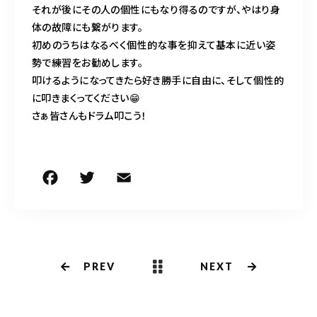
それが後にその人の個性にもなり得るのですが、やはり身
体の故障にも繋がります。
初めのうちはなるべく個性的な事を抑えて基本に近い姿
勢で練習をお勧めします。
叩けるようになってきたら好き勝手に自由に、そして個性的
に叩きまくってください😁
さぁ皆さんもドラム叩こう！
F
T
E
共
a
w
m
有
c
it
ai
e
te
l
b
r
PREV
NEXT
o
o