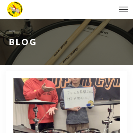
ABOUT
LESSON
BLOG
MOVIE
DISCOGRAPHY
BLOG
INFO
078-642-7410