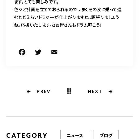
ます。とても楽しみです。
色々と計画を立てておられるのでうまくその波に乗って進
むとどえらいドラマーが仕上がりますね。頑張りましょう
ね。応援いたします。さぁ皆さんもドラム叩こう！
F
T
E
共
a
w
m
有
c
it
ai
e
te
l
b
r
PREV
NEXT
o
o
k
CATEGORY
ニュース
ブログ