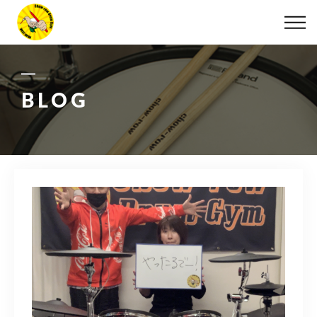
ABOUT
LESSON
BLOG
MOVIE
DISCOGRAPHY
BLOG
INFO
078-642-7410