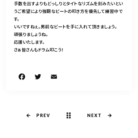
手数を出すよりもどっしりとタイトなリズムを刻みたいとい
うご希望により強靭なビートの叩き方を優先して練習中で
す。
いいですねぇ。男前なビートを手に入れて頂きましょう。
頑張りましょうね。
応援いたします。
さぁ皆さんもドラム叩こう！
F
T
E
共
a
w
m
有
c
it
ai
e
te
l
b
r
PREV
NEXT
o
o