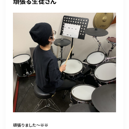
頑張る生徒さん
頑張りました〜🥁🥁