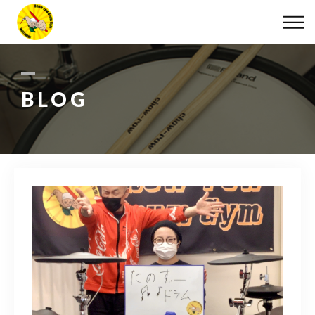
ABOUT
LESSON
BLOG
MOVIE
DISCOGRAPHY
BLOG
INFO
078-642-7410