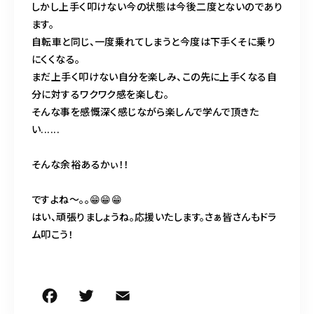
しかし上手く叩けない今の状態は今後二度とないのであり
ます。
自転車と同じ、一度乗れてしまうと今度は下手くそに乗り
にくくなる。
まだ上手く叩けない自分を楽しみ、この先に上手くなる自
分に対するワクワク感を楽しむ。
そんな事を感慨深く感じながら楽しんで学んで頂きた
い......
そんな余裕あるかぃ！！
ですよね〜。。😁😁😁
はい、頑張りましょうね。応援いたします。さぁ皆さんもドラ
ム叩こう！
F
T
E
共