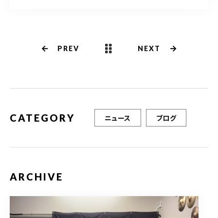
a
w
m
有
c
it
ai
e
te
l
b
r
PREV
NEXT
o
o
k
CATEGORY
ニュース
ブログ
ARCHIVE