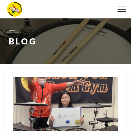
ABOUT
LESSON
BLOG
MOVIE
DISCOGRAPHY
BLOG
INFO
078-642-7410