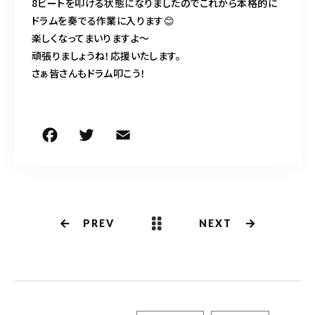
8ビートを叩ける状態になりましたのでこれから本格的に
ドラムを奏でる作業に入ります😊
楽しくなってまいりますよ〜
頑張りましょうね！応援いたします。
さぁ皆さんもドラム叩こう！
F
T
E
共
a
w
m
有
c
it
ai
e
te
l
b
r
PREV
NEXT
o
o
k