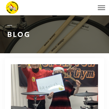
ABOUT
LESSON
BLOG
MOVIE
DISCOGRAPHY
BLOG
INFO
078-642-7410