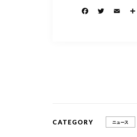
F
T
E
a
w
m
c
it
ai
e
te
l
b
r
o
o
k
CATEGORY
ニュース