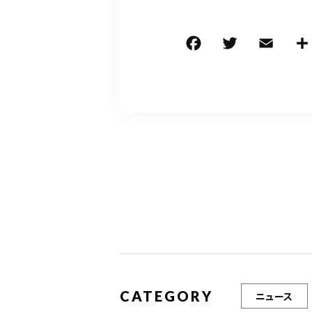
F
T
E
a
w
m
c
it
ai
e
te
l
b
r
o
o
k
CATEGORY
ニュース