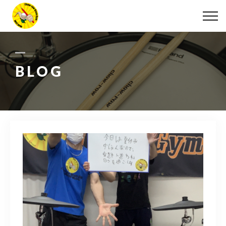
ABOUT
LESSON
BLOG
MOVIE
DISCOGRAPHY
BLOG
INFO
078-642-7410