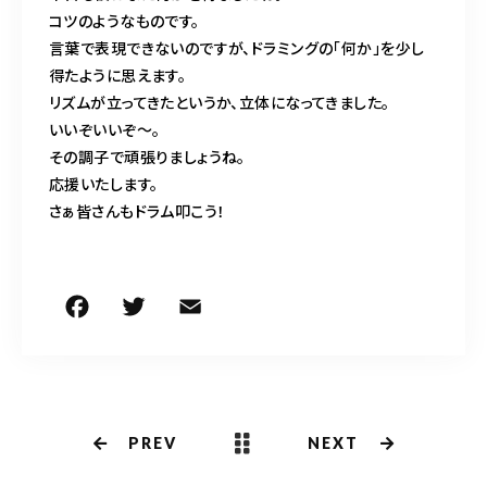
コツのようなものです。
言葉で表現できないのですが、ドラミングの「何か」を少し
得たように思えます。
リズムが立ってきたというか、立体になってきました。
いいぞいいぞ〜。
その調子で頑張りましょうね。
応援いたします。
さぁ皆さんもドラム叩こう！
F
T
E
共
a
w
m
有
c
it
ai
e
te
l
b
r
PREV
NEXT
o