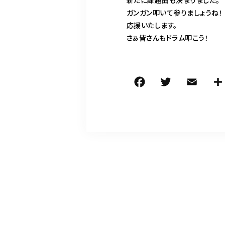
新たに課題曲も決まりました。
ガンガン叩いて参りましょうね！
応援いたします。
さぁ皆さんもドラム叩こう！
F
T
E
a
w
m
c
it
ai
e
te
l
b
r
o
o
k