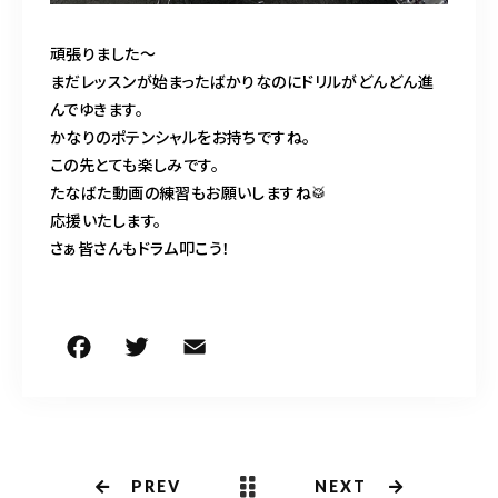
頑張りました〜
まだレッスンが始まったばかりなのにドリルがどんどん進
んでゆきます。
かなりのポテンシャルをお持ちですね。
この先とても楽しみです。
たなばた動画の練習もお願いしますね🥁
応援いたします。
さぁ皆さんもドラム叩こう！
F
T
E
共
a
w
m
有
c
it
ai
e
te
l
b
r
PREV
NEXT