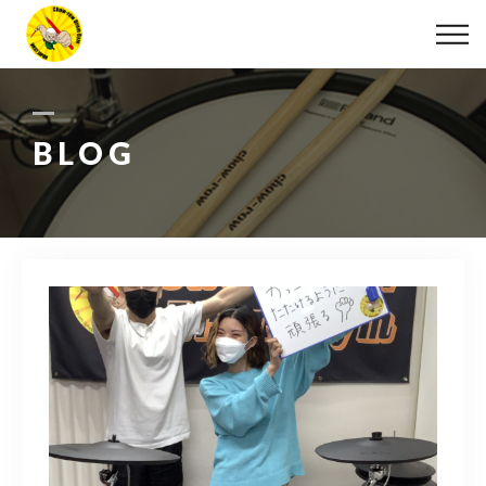
ABOUT
LESSON
BLOG
MOVIE
DISCOGRAPHY
BLOG
INFO
078-642-7410