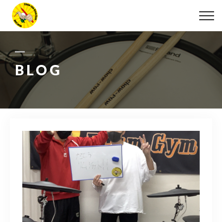
ABOUT
LESSON
BLOG
MOVIE
DISCOGRAPHY
BLOG
INFO
078-642-7410