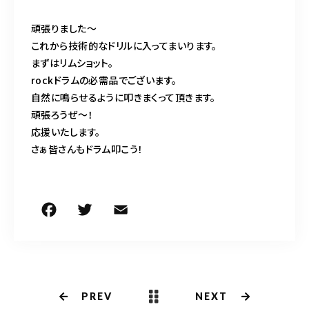
頑張りました〜
これから技術的なドリルに入ってまいります。
まずはリムショット。
rockドラムの必需品でございます。
自然に鳴らせるように叩きまくって頂きます。
頑張ろうぜ〜！
応援いたします。
さぁ皆さんもドラム叩こう！
F
T
E
共
a
w
m
有
c
it
ai
e
te
l
b
r
PREV
NEXT