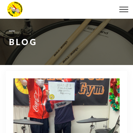
ABOUT
LESSON
BLOG
MOVIE
DISCOGRAPHY
BLOG
INFO
078-642-7410