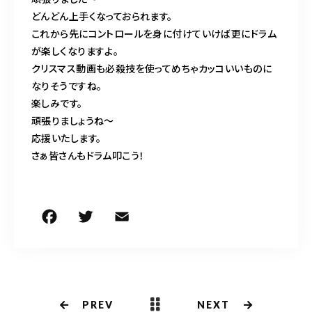
どんどん上手くなっておられます。
これから先にコントロールを身に付けていけば更にドラム
が楽しくなりますよ。
クリスマス動画も必殺技を使ってめちゃカッコいいものに
なりそうですね。
楽しみです。
頑張りましょうね〜
応援いたします。
さぁ皆さんもドラム叩こう！
F
T
E
共
a
w
m
有
c
it
ai
e
te
l
b
r
PREV
NEXT