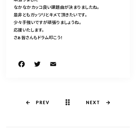
なかなかカッコ良い課題曲が決まりましたね。
是非ともガッツリとキメて頂きたいです。
少々手強いですが頑張りましょうね。
応援いたします。
さぁ皆さんもドラム叩こう！
F
T
E
共
a
w
m
有
c
it
ai
e
te
l
b
r
PREV
NEXT
o
o
k