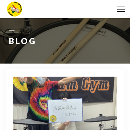
ABOUT
LESSON
BLOG
MOVIE
DISCOGRAPHY
BLOG
INFO
078-642-7410