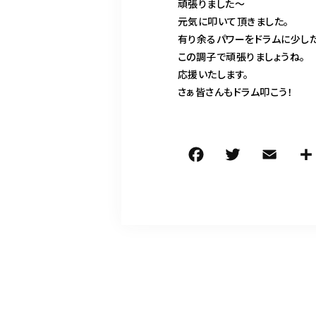
頑張りました〜
元気に叩いて頂きました。
有り余るパワーをドラムに少し
この調子で頑張りましょうね。
応援いたします。
さぁ皆さんもドラム叩こう！
F
T
E
a
w
m
c
it
ai
e
te
l
b
r
o
o
k