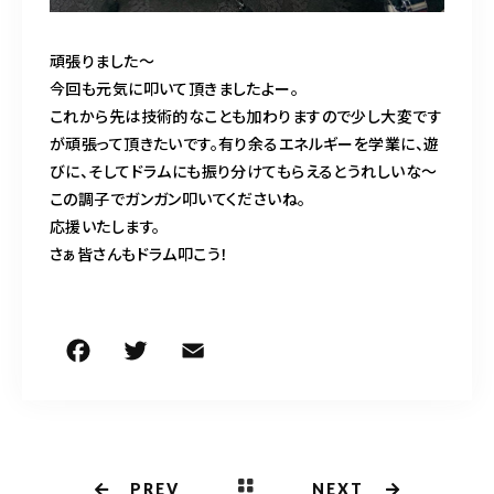
頑張りました〜
今回も元気に叩いて頂きましたよー。
これから先は技術的なことも加わりますので少し大変です
が頑張って頂きたいです。有り余るエネルギーを学業に、遊
びに、そしてドラムにも振り分けてもらえるとうれしいな〜
この調子でガンガン叩いてくださいね。
応援いたします。
さぁ皆さんもドラム叩こう！
F
T
E
共
a
w
m
有
c
it
ai
e
te
l
b
r
PREV
NEXT