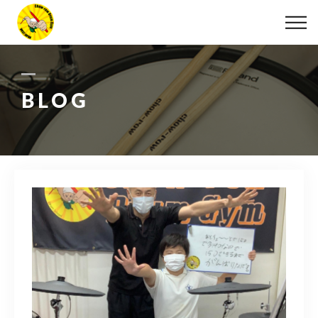
ABOUT
LESSON
BLOG
MOVIE
DISCOGRAPHY
BLOG
INFO
078-642-7410