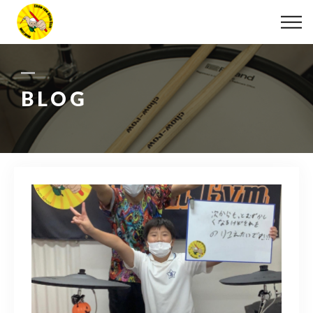
ABOUT
LESSON
BLOG
MOVIE
DISCOGRAPHY
BLOG
INFO
078-642-7410