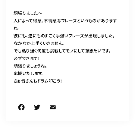
頑張りました〜
人によって得意、不得意なフレーズというものがあります
ね。
彼にも、遂にものすごく手強いフレーズが出現しました。
なかなか上手くいきません。
でも粘り強く何度も挑戦してモノにして頂きたいです。
必ずできます！
頑張りましょうね。
応援いたします。
さぁ皆さんもドラム叩こう！
F
T
E
共
a
w
m
有
c
it
ai