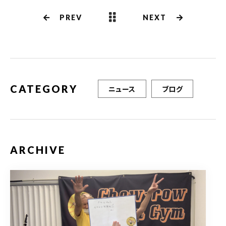
e
te
l
b
r
PREV
NEXT
o
o
k
CATEGORY
ニュース
ブログ
ARCHIVE