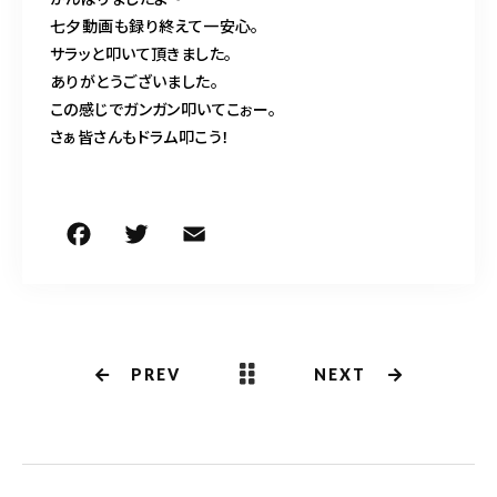
七夕動画も録り終えて一安心。
サラッと叩いて頂きました。
ありがとうございました。
この感じでガンガン叩いてこぉー。
さぁ皆さんもドラム叩こう！
F
T
E
共
a
w
m
有
c
it
ai
e
te
l
b
r
PREV
NEXT
o
o
k