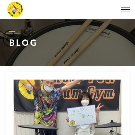
ABOUT
LESSON
BLOG
MOVIE
DISCOGRAPHY
BLOG
INFO
078-642-7410