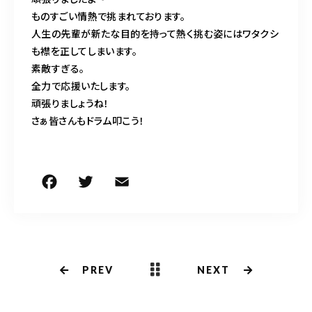
ものすごい情熱で挑まれております。
人生の先輩が新たな目的を持って熱く挑む姿にはワタクシ
も襟を正してしまいます。
素敵すぎる。
全力で応援いたします。
頑張りましょうね！
さぁ皆さんもドラム叩こう！
F
T
E
共
a
w
m
有
c
it
ai
e
te
l
b
r
PREV
NEXT
o