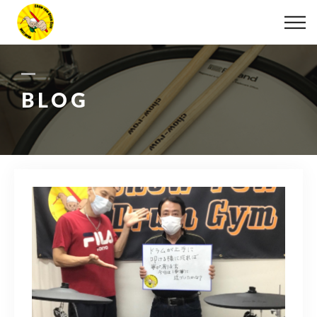
ABOUT
LESSON
BLOG
MOVIE
DISCOGRAPHY
BLOG
INFO
078-642-7410