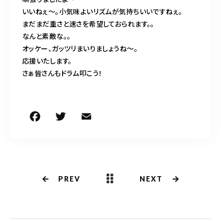
いいねぇ〜。小気味よいリズムが気持ちいいですねぇ。
まだまだ重さと速さを希望しておられます。。
なんと素敵な。。
オッケー、ガッツリまいりましょうね〜。
応援いたします。
さぁ皆さんもドラム叩こう！
F
T
E
共
a
w
m
有
c
it
ai
e
te
l
b
r
PREV
NEXT
o
o