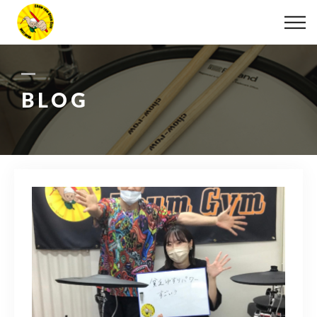
ABOUT
LESSON
BLOG
MOVIE
DISCOGRAPHY
BLOG
INFO
078-642-7410