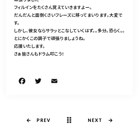
フィルインをたくさん覚えていきますよー。
だんだんと面倒くさいフレーズに移ってまいります。大変で
す。
しかし、彼女ならサラッとこなしていくはず。。多分。恐らく。。
とにかくこの調子で頑張りましょうね。
応援いたします。
さぁ皆さんもドラム叩こう！
F
T
E
共
a
w
m
有
c
it
ai
e
te
l
b
r
PREV
NEXT
o