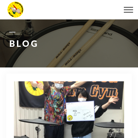
ABOUT
LESSON
BLOG
MOVIE
DISCOGRAPHY
BLOG
INFO
078-642-7410