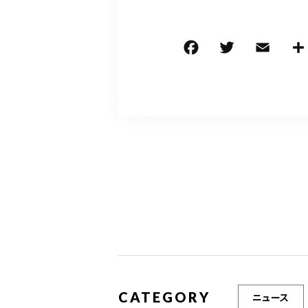
F
T
E
a
w
m
c
it
ai
e
te
l
b
r
o
o
k
CATEGORY
ニュース