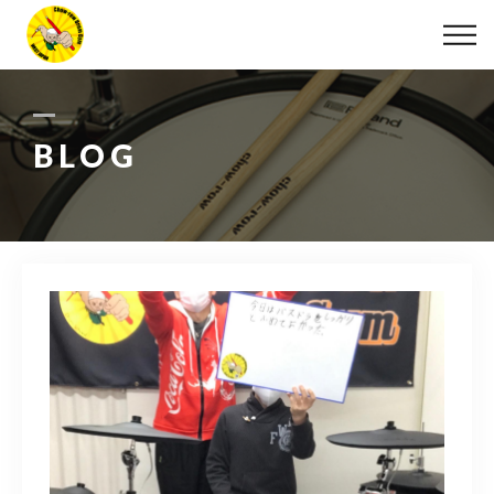
ABOUT
LESSON
BLOG
MOVIE
DISCOGRAPHY
BLOG
INFO
078-642-7410