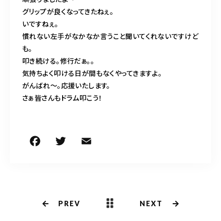
グリップが良くなってきたねぇ。
いですねぇ。
慣れない左手がなかなか言うこと聞いてくれないですけど
も。
叩き続ける。修行だぁ。。
気持ちよく叩ける日が間もなくやってきますよ。
がんばれ〜。応援いたします。
さぁ皆さんもドラム叩こう！
F
T
E
共
a
w
m
有
c
it
ai
e
te
l
b
r
PREV
NEXT