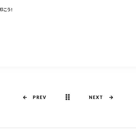
叩こう！
共
有
PREV
NEXT