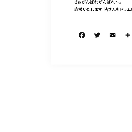
さぁがんばれがんばれ〜。
応援いたします。皆さんもドラム
F
T
E
a
w
m
c
it
ai
e
te
l
b
r
o
o
k