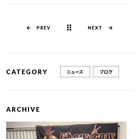
c
it
ai
e
te
l
b
r
PREV
NEXT
o
o
k
CATEGORY
ニュース
ブログ
ARCHIVE