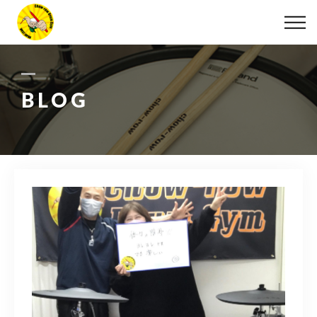
ABOUT
LESSON
BLOG
MOVIE
DISCOGRAPHY
BLOG
INFO
078-642-7410