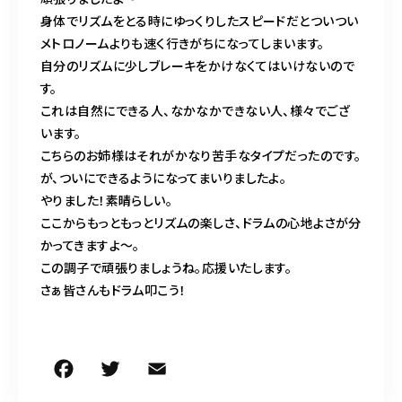
身体でリズムをとる時にゆっくりしたスピードだとついつい
メトロノームよりも速く行きがちになってしまいます。
自分のリズムに少しブレーキをかけなくてはいけないので
す。
これは自然にできる人、なかなかできない人、様々でござ
います。
こちらのお姉様はそれがかなり苦手なタイプだったのです。
が、ついにできるようになってまいりましたよ。
やりました！素晴らしい。
ここからもっともっとリズムの楽しさ、ドラムの心地よさが分
かってきますよ〜。
この調子で頑張りましょうね。応援いたします。
さぁ皆さんもドラム叩こう！
F
T
E
共
a
w
m
有