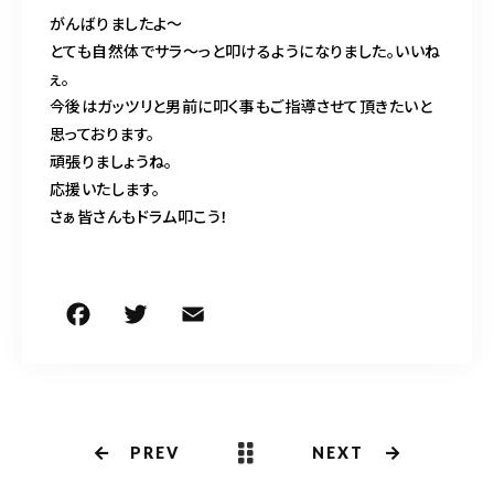
がんばりましたよ〜
とても自然体でサラ〜っと叩けるようになりました。いいね
ぇ。
今後はガッツリと男前に叩く事もご指導させて頂きたいと
思っております。
頑張りましょうね。
応援いたします。
さぁ皆さんもドラム叩こう！
F
T
E
共
a
w
m
有
c
it
ai
e
te
l
b
r
PREV
NEXT
o