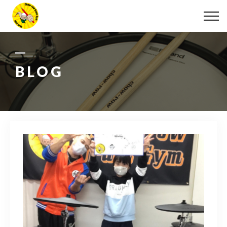
ABOUT
LESSON
BLOG
MOVIE
DISCOGRAPHY
BLOG
INFO
078-642-7410