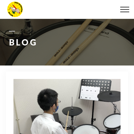
ABOUT
LESSON
BLOG
MOVIE
DISCOGRAPHY
BLOG
INFO
078-642-7410