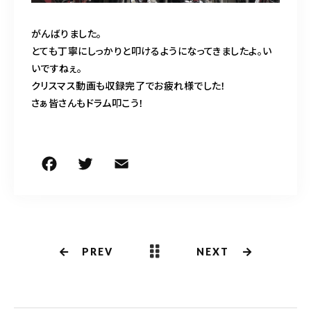
がんばりました。
とても丁寧にしっかりと叩けるようになってきましたよ。い
いですねぇ。
クリスマス動画も収録完了でお疲れ様でした！
さぁ皆さんもドラム叩こう！
F
T
E
共
a
w
m
有
c
it
ai
e
te
l
b
r
PREV
NEXT
o
o