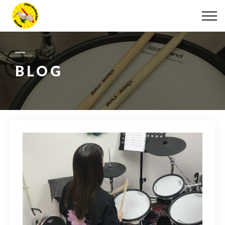
ABOUT
LESSON
BLOG
MOVIE
DISCOGRAPHY
BLOG
INFO
078-642-7410