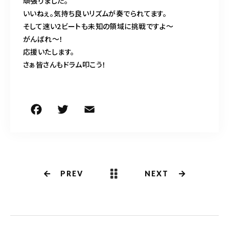
頑張りました。
いいねぇ。気持ち良いリズムが奏でられてます。
そして速い2ビートも未知の領域に挑戦ですよ〜
がんばれ〜！
応援いたします。
さぁ皆さんもドラム叩こう！
F
T
E
共
a
w
m
有
c
it
ai
e
te
l
b
r
PREV
NEXT
o
o
k