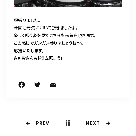
頑張りました。
今回も元気に叩いて頂きましたよ。
楽しく叩く姿を見てこちらも元気を頂きます。
この感じでガンガン参りましょうね〜。
応援いたします。
さぁ皆さんもドラム叩こう！
F
T
E
共
a
w
m
有
c
it
ai
e
te
l
b
r
PREV
NEXT
o