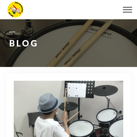
ABOUT
LESSON
BLOG
MOVIE
DISCOGRAPHY
BLOG
INFO
078-642-7410