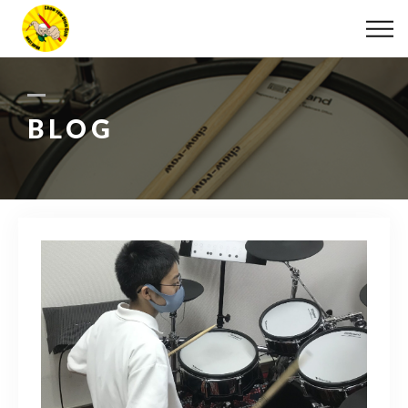
ABOUT
LESSON
BLOG
MOVIE
DISCOGRAPHY
BLOG
INFO
078-642-7410