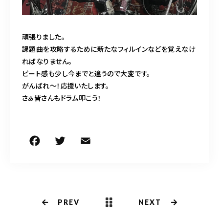
頑張りました。
課題曲を攻略するために新たなフィルインなどを覚えなけ
ればなりません。
ビート感も少し今までと違うので大変です。
がんばれ〜！応援いたします。
さぁ皆さんもドラム叩こう！
F
T
E
共
a
w
m
有
c
it
ai
e
te
l
b
r
PREV
NEXT